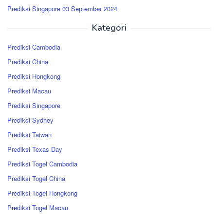
Prediksi Singapore 03 September 2024
Kategori
Prediksi Cambodia
Prediksi China
Prediksi Hongkong
Prediksi Macau
Prediksi Singapore
Prediksi Sydney
Prediksi Taiwan
Prediksi Texas Day
Prediksi Togel Cambodia
Prediksi Togel China
Prediksi Togel Hongkong
Prediksi Togel Macau