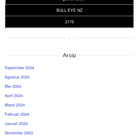
BULL EYE NZ
2175
.
Arsip
September 2024
Agustus 2024
Mei 2024
April 2024
Maret 2024
Februari 2024
Januari 2024
November 2023