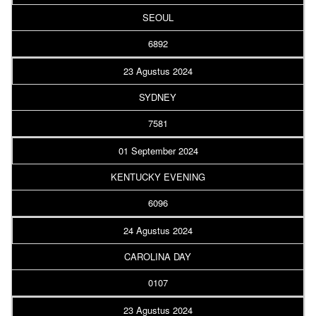
SEOUL
6892
23 Agustus 2024
SYDNEY
7581
01 September 2024
KENTUCKY EVENING
6096
24 Agustus 2024
CAROLINA DAY
0107
23 Agustus 2024