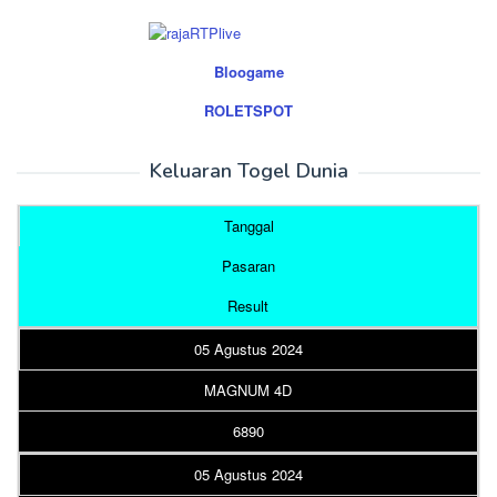
Bloogame
ROLETSPOT
Keluaran Togel Dunia
Tanggal
Pasaran
Result
05 Agustus 2024
MAGNUM 4D
6890
05 Agustus 2024