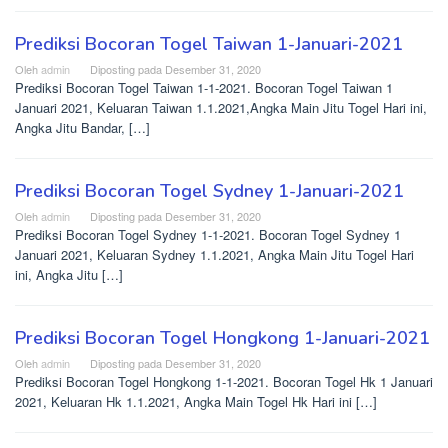
Prediksi Bocoran Togel Taiwan 1-Januari-2021
Oleh
admin
Diposting pada
Desember 31, 2020
Prediksi Bocoran Togel Taiwan 1-1-2021. Bocoran Togel Taiwan 1
Januari 2021, Keluaran Taiwan 1.1.2021,Angka Main Jitu Togel Hari ini,
Angka Jitu Bandar, […]
Prediksi Bocoran Togel Sydney 1-Januari-2021
Oleh
admin
Diposting pada
Desember 31, 2020
Prediksi Bocoran Togel Sydney 1-1-2021. Bocoran Togel Sydney 1
Januari 2021, Keluaran Sydney 1.1.2021, Angka Main Jitu Togel Hari
ini, Angka Jitu […]
Prediksi Bocoran Togel Hongkong 1-Januari-2021
Oleh
admin
Diposting pada
Desember 31, 2020
Prediksi Bocoran Togel Hongkong 1-1-2021. Bocoran Togel Hk 1 Januari
2021, Keluaran Hk 1.1.2021, Angka Main Togel Hk Hari ini […]