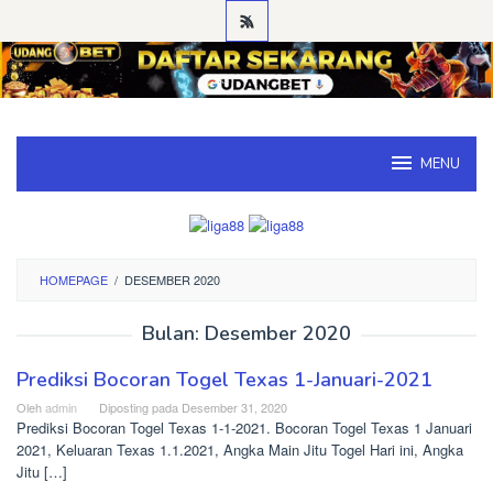
Loncat
X
ke
konten
MENU
HOMEPAGE
/
DESEMBER 2020
Bulan:
Desember 2020
Prediksi Bocoran Togel Texas 1-Januari-2021
Oleh
admin
Diposting pada
Desember 31, 2020
Prediksi Bocoran Togel Texas 1-1-2021. Bocoran Togel Texas 1 Januari
2021, Keluaran Texas 1.1.2021, Angka Main Jitu Togel Hari ini, Angka
Jitu […]