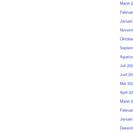
Maret 
Februar
Januari
Novemb
Oktobe
Septem
Agustu
Juli 20
Juni 20
Mei 20
April 2
Maret 
Februar
Januari
Desemb