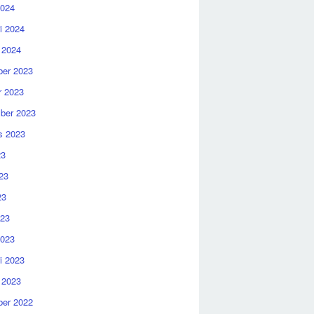
2024
i 2024
 2024
er 2023
r 2023
ber 2023
s 2023
23
23
23
023
2023
i 2023
 2023
er 2022