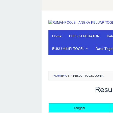
Loncat
ke
konten
Home
BBFS GENERATOR
Kel
BUKU MIMPI TOGEL
Data Toge
HOMEPAGE
/
RESULT TOGEL DUNIA
Resu
Oleh
admin
Diposting
pada
Tanggal
November