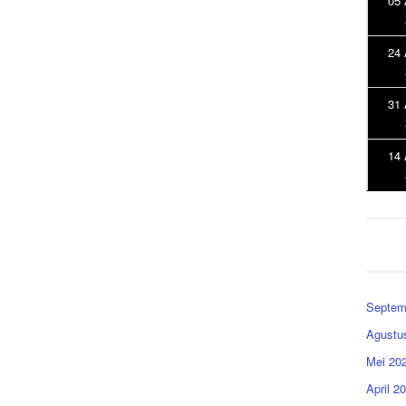
05 
24 
31 
14 
Septem
Agustu
Mei 20
April 2