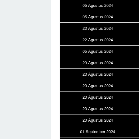
29,
05 Agustus 2024
2020
05 Agustus 2024
23 Agustus 2024
22 Agustus 2024
05 Agustus 2024
23 Agustus 2024
23 Agustus 2024
23 Agustus 2024
23 Agustus 2024
23 Agustus 2024
23 Agustus 2024
01 September 2024