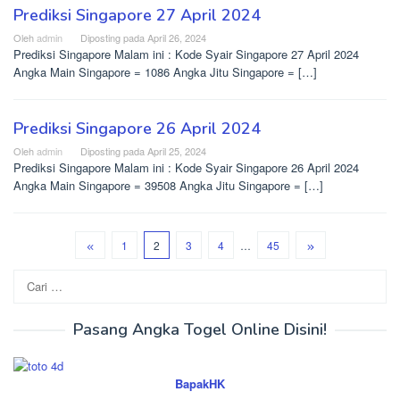
Prediksi Singapore 27 April 2024
Oleh
admin
Diposting pada
April 26, 2024
Prediksi Singapore Malam ini : Kode Syair Singapore 27 April 2024
Angka Main Singapore = 1086 Angka Jitu Singapore = […]
Prediksi Singapore 26 April 2024
Oleh
admin
Diposting pada
April 25, 2024
Prediksi Singapore Malam ini : Kode Syair Singapore 26 April 2024
Angka Main Singapore = 39508 Angka Jitu Singapore = […]
1
2
3
4
…
45
Cari
untuk:
Pasang Angka Togel Online Disini!
BapakHK