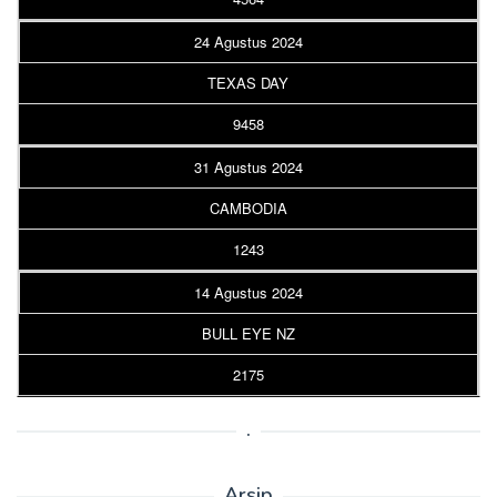
24 Agustus 2024
TEXAS DAY
9458
31 Agustus 2024
CAMBODIA
1243
14 Agustus 2024
BULL EYE NZ
2175
.
Arsip