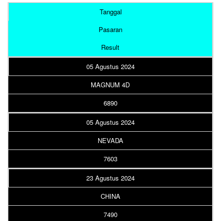
Tanggal
Pasaran
Result
05 Agustus 2024
MAGNUM 4D
6890
05 Agustus 2024
NEVADA
7603
23 Agustus 2024
CHINA
7490