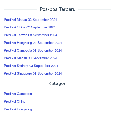
Pos-pos Terbaru
Prediksi Macau 03 September 2024
Prediksi China 03 September 2024
Prediksi Taiwan 03 September 2024
Prediksi Hongkong 03 September 2024
Prediksi Cambodia 03 September 2024
Prediksi Macau 03 September 2024
Prediksi Sydney 03 September 2024
Prediksi Singapore 03 September 2024
Kategori
Prediksi Cambodia
Prediksi China
Prediksi Hongkong