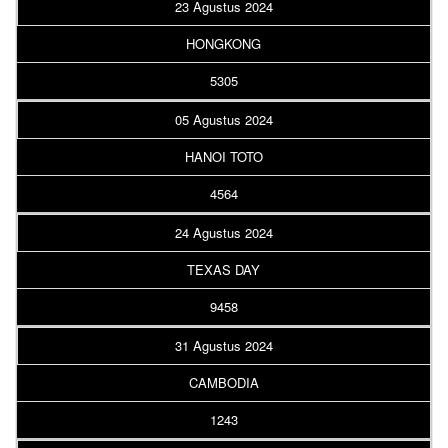
23 Agustus 2024
HONGKONG
5305
05 Agustus 2024
HANOI TOTO
4564
24 Agustus 2024
TEXAS DAY
9458
31 Agustus 2024
CAMBODIA
1243