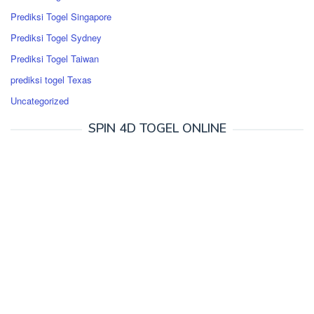
Prediksi Togel Singapore
Prediksi Togel Sydney
Prediksi Togel Taiwan
prediksi togel Texas
Uncategorized
SPIN 4D TOGEL ONLINE