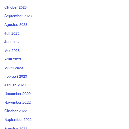
Oktober 2023
September 2023
Agustus 2023
Juli 2023
Juni 2023
Mei 2023
April 2023
Maret 2023
Februari 2023
Januari 2023
Desember 2022
November 2022
Oktober 2022
September 2022
Agustus 2022