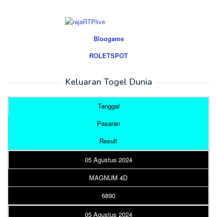
Bloogame
ROLETSPOT
Keluaran Togel Dunia
Tanggal
Pasaran
Result
05 Agustus 2024
MAGNUM 4D
6890
05 Agustus 2024