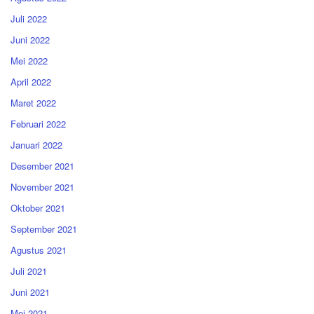
Juli 2022
Juni 2022
Mei 2022
April 2022
Maret 2022
Februari 2022
Januari 2022
Desember 2021
November 2021
Oktober 2021
September 2021
Agustus 2021
Juli 2021
Juni 2021
Mei 2021